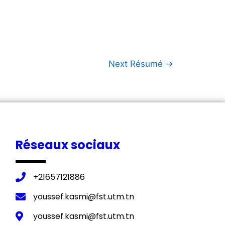
Next Résumé
→
Réseaux sociaux
+21657121886
youssef.kasmi@fst.utm.tn
youssef.kasmi@fst.utm.tn