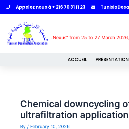
Appelez nous à + 216 70 31 11 23
TunisiaDes
r-Energy-Food-Ecosystems Nexus” from 25 to 27 March 2
ACCUEIL
PRÉSENTATION
Chemical downcycling of
ultrafiltration applicatio
By
/
February 10, 2026