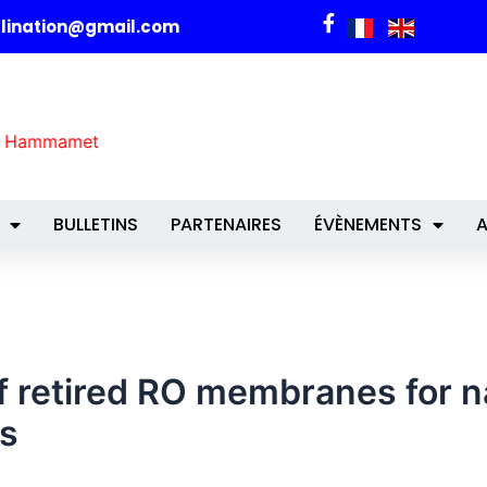
alination@gmail.com
026, Hammamet
BULLETINS
PARTENAIRES
ÉVÈNEMENTS
A
 retired RO membranes for na
ns