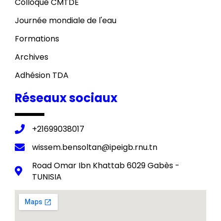
Colloque CMTDE
Journée mondiale de l'eau
Formations
Archives
Adhésion TDA
Réseaux sociaux
+21699038017
wissem.bensoltan@ipeigb.rnu.tn
Road Omar Ibn Khattab 6029 Gabès -
TUNISIA