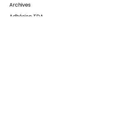
Archives
Adhésion TDA
Réseaux sociaux
+ 216 70 31 11 23
contact@attde.org
Faculty of Sciences of Tunis, Chemistry
Department, 2092 Manar I, Tunisia