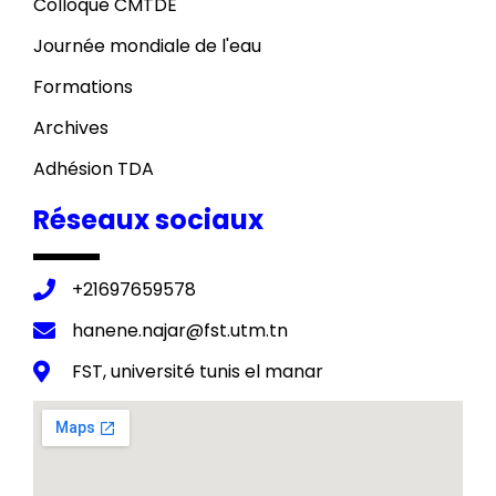
Colloque CMTDE
Journée mondiale de l'eau
Formations
Archives
Adhésion TDA
Réseaux sociaux
+21697659578
hanene.najar@fst.utm.tn
FST, université tunis el manar