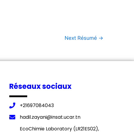
Next Résumé
→
Réseaux sociaux
+21697084043
hadil.zayani@insat.ucar.tn
EcoChimie Laboratory (LR21ES02),