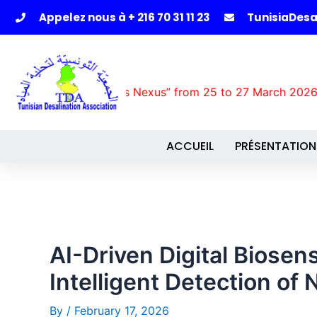
Appelez nous à + 216 70 31 11 23
TunisiaDes
er-Energy-Food-Ecosystems Nexus” from 25 to 27 March 
ACCUEIL
PRÉSENTATION
AI-Driven Digital Biosen
Intelligent Detection of
By
/
February 17, 2026