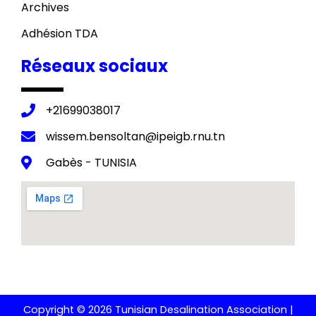
Archives
Adhésion TDA
Réseaux sociaux
+21699038017
wissem.bensoltan@ipeigb.rnu.tn
Gabès - TUNISIA
Copyright © 2026 Tunisian Desalination Association |