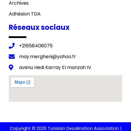
Archives
Adhésion TDA
Réseaux sociaux
+21658408075
may.mergheni@yahoo.fr
avenu Hedi Karray El manzah IV
Copyright © 2026 Tunisian Desalination Association |