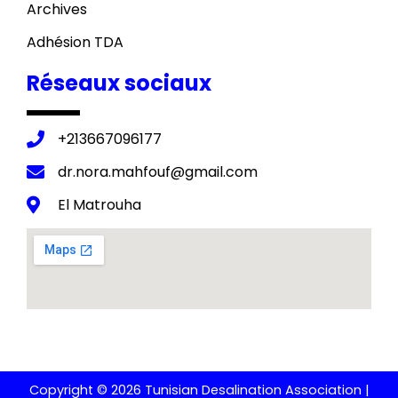
Archives
Adhésion TDA
Réseaux sociaux
+213667096177
dr.nora.mahfouf@gmail.com
El Matrouha
Copyright © 2026 Tunisian Desalination Association |