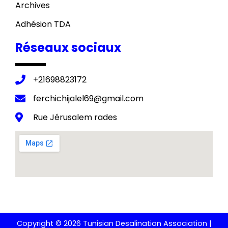
Archives
Adhésion TDA
Réseaux sociaux
+21698823172
ferchichijalel69@gmail.com
Rue Jérusalem rades
Copyright © 2026 Tunisian Desalination Association |